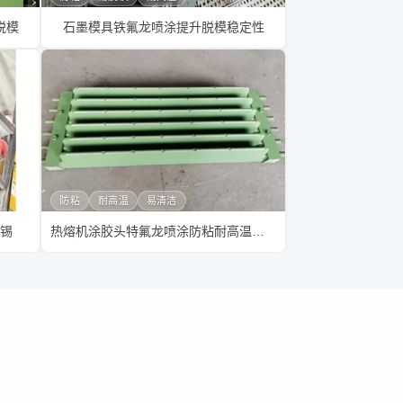
脱模
石墨模具铁氟龙喷涂提升脱模稳定性
防粘
耐高温
易清洁
锡
热熔机涂胶头特氟龙喷涂防粘耐高温加工