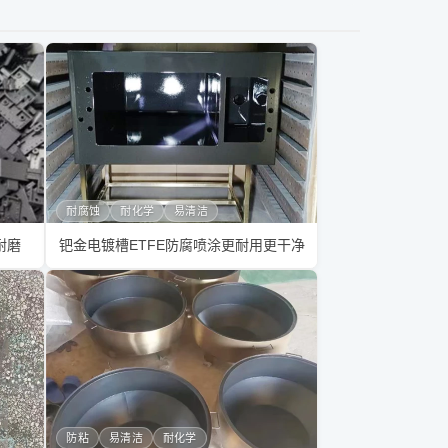
耐腐蚀
耐化学
易清洁
耐磨
钯金电镀槽ETFE防腐喷涂更耐用更干净
防粘
易清洁
耐化学