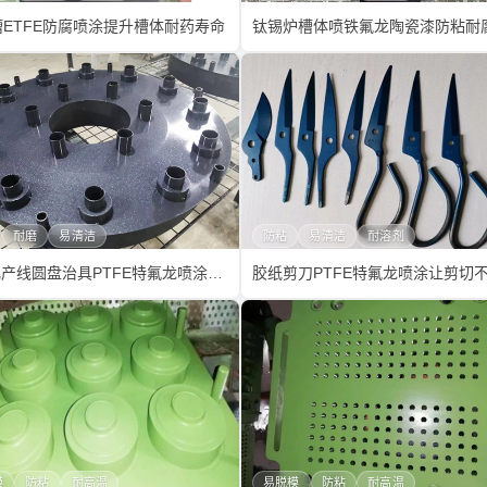
槽ETFE防腐喷涂提升槽体耐药寿命
耐磨
易清洁
防粘
易清洁
耐溶剂
自动化产线圆盘治具PTFE特氟龙喷涂防粘耐磨
模
防粘
耐高温
易脱模
防粘
耐高温