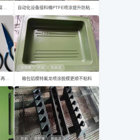
钛锡炉槽体喷铁氟龙陶瓷漆防粘耐腐蚀更耐用
自动化设备接料桶PTFE喷涂提升防粘易清洁
易脱模
防粘
耐高温
胶纸剪刀PTFE特氟龙喷涂让剪切不再粘胶
箱包铝模特氟龙喷涂脱模更顺不粘料
防粘
易脱模
耐高温