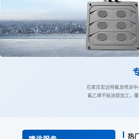
石家庄宏远特氟龙喷涂中心
氟乙烯不粘涂层加工，覆
热