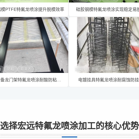
铝模PTFE特氟龙喷涂提升脱模效率
硅胶钢模特氟龙喷涂实现稳定易
蚀
防粘
易清洁
耐腐蚀
防粘
易清洁
电镀设备龙门架特氟龙喷涂耐酸防粘更耐用
电镀挂具特氟龙喷涂耐腐蚀防挂
选择宏远特氟龙喷涂加工的核心优势