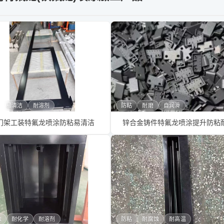
易清洁
耐溶剂
防粘
耐磨
自润滑
门架工装特氟龙喷涂防粘易清洁
锌合金铸件特氟龙喷涂提升防粘
蚀
耐化学
耐溶剂
防粘
耐腐蚀
耐高温