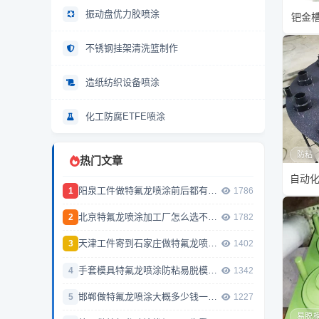
振动盘优力胶喷涂
钯金
不锈钢挂架清洗篮制作
造纸纺织设备喷涂
化工防腐ETFE喷涂
防粘
热门文章
阳泉工件做特氟龙喷涂前后都有啥要注意
1786
北京特氟龙喷涂加工厂怎么选不走弯路
1782
天津工件寄到石家庄做特氟龙喷涂要注意什么
1402
手套模具特氟龙喷涂防粘易脱模处理
1342
邯郸做特氟龙喷涂大概多少钱一平方？
1227
易脱